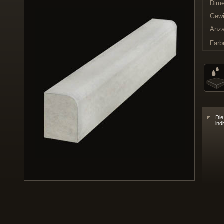
Dime
Gewi
Anza
Farb
Die
ind