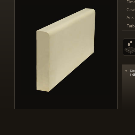
Dime
Gewi
Anza
Farb
Die
ind